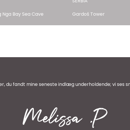
SERBIA
 Nga Bay Sea Cave
Gardoš Tower
r, du fandt mine seneste indlæg underholdende; vi ses sn