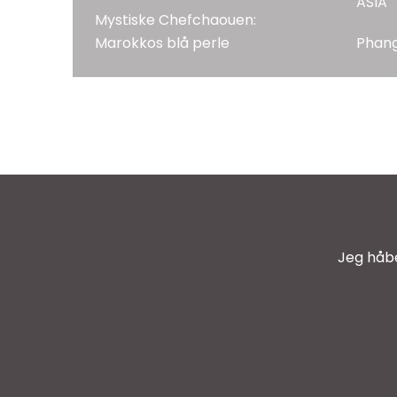
ASIA
Mystiske Chefchaouen:
Marokkos blå perle
Phang
Jeg håbe