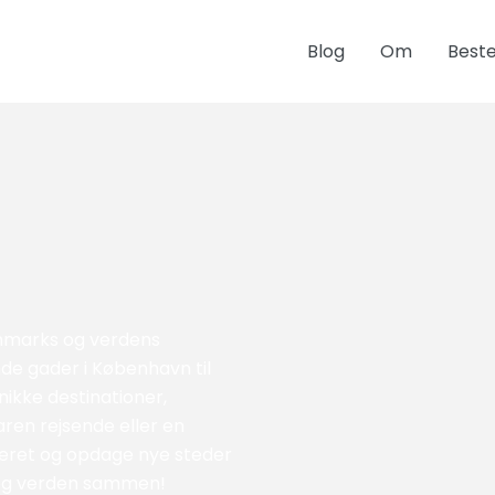
Blog
Om
Best
anmarks og verdens
e gader i København til
unikke destinationer,
aren rejsende eller en
pireret og opdage nye steder
 og verden sammen!