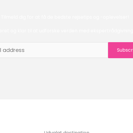
Tilmeld dig for at få de bedste rejsetips og -oplevelser!
meret og klar til at udforske verden med ekspertrådgivning 
Subscr
Udvalgt destination