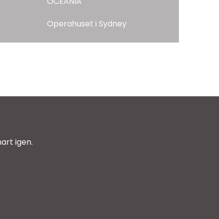
OCEANIA
Operahuset i Sydney
art igen.