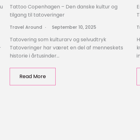
du
Tattoo Copenhagen – Den danske kultur og
E
tilgang til tatoveringer
T
Travel Around
September 10, 2025
T
Tatovering som kulturarv og selvudtryk
H
–
Tatoveringer har været en del af menneskets
k
historie i årtusinder…
i
Read More