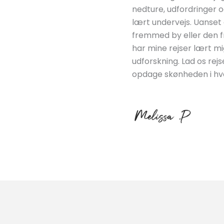
nedture, udfordringer o
lært undervejs. Uanset 
fremmed by eller den f
har mine rejser lært m
udforskning. Lad os re
opdage skønheden i hve